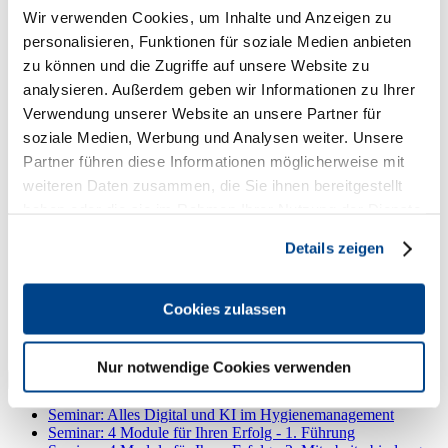
Seminar: Rechtssicher - Arbeitsvertrag und
Wir verwenden Cookies, um Inhalte und Anzeigen zu
Kündigungen
personalisieren, Funktionen für soziale Medien anbieten
Lehrgang: Assistant Sommelier / Sommelière
zu können und die Zugriffe auf unsere Website zu
analysieren. Außerdem geben wir Informationen zu Ihrer
AGB für Seminare
Verwendung unserer Website an unsere Partner für
soziale Medien, Werbung und Analysen weiter. Unsere
Anmelden
Partner führen diese Informationen möglicherweise mit
Partner
weiteren Daten zusammen, die Sie ihnen bereitgestellt
Branchenthemen
haben oder die sie im Rahmen Ihrer Nutzung der Dienste
Beratung & Service
gesammelt haben. Sie geben Einwilligung zu unseren
Kontakt
Details zeigen
Impressum
Cookies, wenn Sie unsere Webseite weiterhin nutzen.
Datenschutzerklärung
DEHOGA Zentrum
Cookies zulassen
Akademie der Gastlichkeit
Seminar: Rechtssicher - Pflichten beim Arbeitsschutz (BGN)
Nur notwendige Cookies verwenden
Unternavigation
Seminar: Alles Digital und KI im Hygienemanagement
Seminar: 4 Module für Ihren Erfolg - 1. Führung