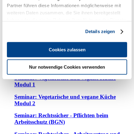
Seminar: 4 Module für Ihren Erfolg - 3.
Partner führen diese Informationen möglicherweise mit
Beschwerdemanagement
weiteren Daten zusammen, die Sie ihnen bereitgestellt
haben oder die sie im Rahmen Ihrer Nutzung der Dienste
Seminar: 4 Module für Ihren Erfolg - 4.
gesammelt haben. Sie geben Einwilligung zu unseren
Upselling
Details zeigen
Cookies, wenn Sie unsere Webseite weiterhin nutzen.
Seminar: HACCP Lebensmittelhygiene
Cookies zulassen
Seminar: Housekeeping
Seminar: Preiskalkulation
Nur notwendige Cookies verwenden
Seminar: Vegetarische und vegane Küche
Modul 1
Seminar: Vegetarische und vegane Küche
Modul 2
Seminar: Rechtssicher - Pflichten beim
Arbeitsschutz (BGN)